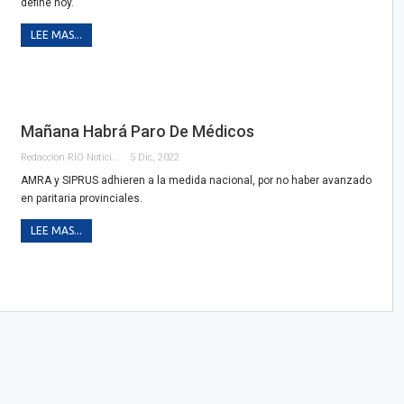
define hoy.
LEE MAS...
Mañana Habrá Paro De Médicos
Redacción RIO Noticias
5 Dic, 2022
AMRA y SIPRUS adhieren a la medida nacional, por no haber avanzado
en paritaria provinciales.
LEE MAS...