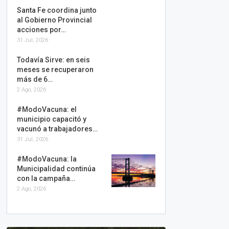
Santa Fe coordina junto
al Gobierno Provincial
acciones por…
31 Jul, 2026
Todavía Sirve: en seis
meses se recuperaron
más de 6…
2 Ago, 2026
#ModoVacuna: el
municipio capacitó y
vacunó a trabajadores…
31 Jul, 2026
#ModoVacuna: la
Municipalidad continúa
con la campaña…
2 Ago, 2026