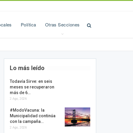
ocales
Política
Otras Secciones
Lo más leído
Todavía Sirve: en seis
meses se recuperaron
más de 6…
2 Ago, 2026
#ModoVacuna: la
Municipalidad continúa
con la campaña…
2 Ago, 2026