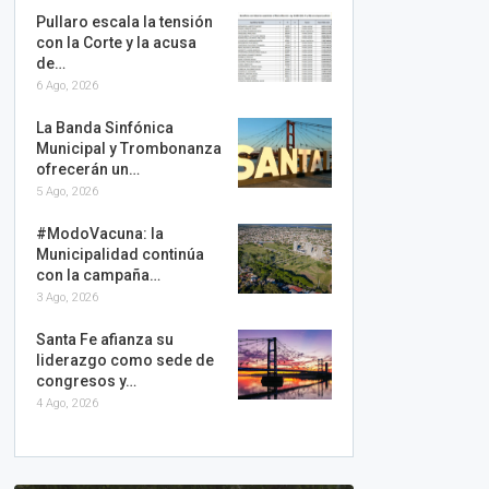
Pullaro escala la tensión
con la Corte y la acusa
de…
6 Ago, 2026
La Banda Sinfónica
Municipal y Trombonanza
ofrecerán un…
5 Ago, 2026
#ModoVacuna: la
Municipalidad continúa
con la campaña…
3 Ago, 2026
Santa Fe afianza su
liderazgo como sede de
congresos y…
4 Ago, 2026