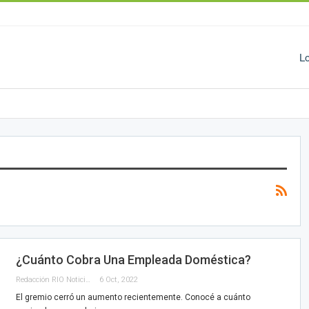
L
¿Cuánto Cobra Una Empleada Doméstica?
Redacción RIO Noticias
6 Oct, 2022
El gremio cerró un aumento recientemente. Conocé a cuánto