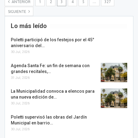
ANTERIOR
1
2
3
4
5
…
327
SIGUIENTE
Lo más leído
Poletti participó de los festejos por el 45°
aniversario del…
30 Jul, 2026
Agenda Santa Fe: un fin de semana con
grandes recitales,…
31 Jul, 2026
La Municipalidad convoca a elencos para
una nueva edición de…
30 Jul, 2026
Poletti supervisó las obras del Jardín
Municipal en barrio…
30 Jul, 2026