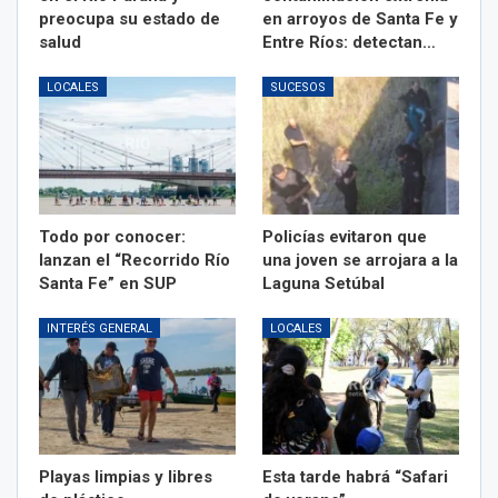
preocupa su estado de
en arroyos de Santa Fe y
salud
Entre Ríos: detectan…
LOCALES
SUCESOS
Todo por conocer:
Policías evitaron que
lanzan el “Recorrido Río
una joven se arrojara a la
Santa Fe” en SUP
Laguna Setúbal
INTERÉS GENERAL
LOCALES
Playas limpias y libres
Esta tarde habrá “Safari