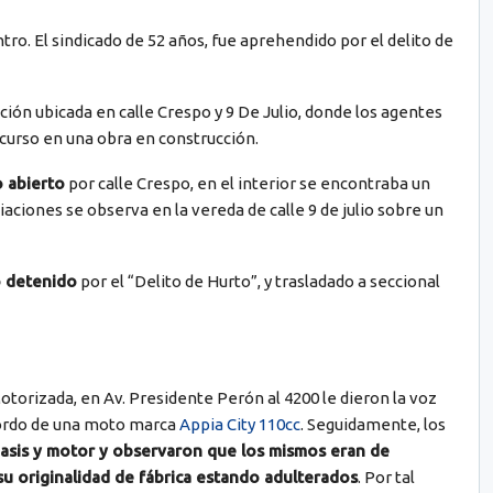
ro. El sindicado de 52 años, fue aprehendido por el delito de
ción ubicada en calle Crespo y 9 De Julio, donde los agentes
curso en una obra en construcción.
 abierto
por calle Crespo, en el interior se encontraba un
diaciones se observa en la vereda de calle 9 de julio sobre un
ó detenido
por el “Delito de Hurto”, y trasladado a seccional
otorizada, en Av. Presidente Perón al 4200 le dieron la voz
 bordo de una moto marca
Appia City 110cc
. Seguidamente, los
hasis y motor y observaron que los mismos eran de
su originalidad de fábrica estando adulterados
. Por tal