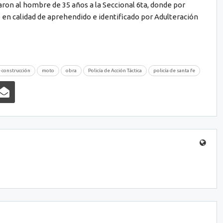
daron al hombre de 35 años a la Seccional 6ta, donde por
o en calidad de aprehendido e identificado por Adulteración
 construcción
moto
obra
Policía de Acción Táctica
policía de santa fe