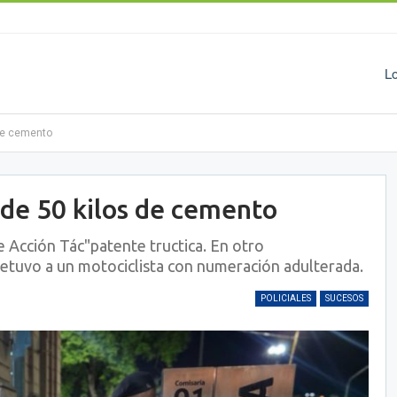
L
 de cemento
 de 50 kilos de cemento
de Acción Tác"patente tructica. En otro
 detuvo a un motociclista con numeración adulterada.
POLICIALES
SUCESOS