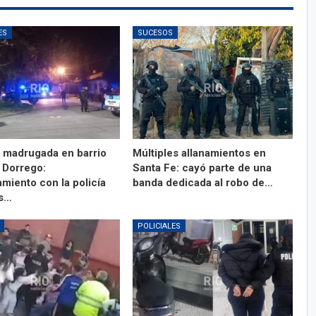
ES
SUCESOS
a madrugada en barrio
Múltiples allanamientos en
 Dorrego:
Santa Fe: cayó parte de una
miento con la policía
banda dedicada al robo de…
es…
POLICIALES