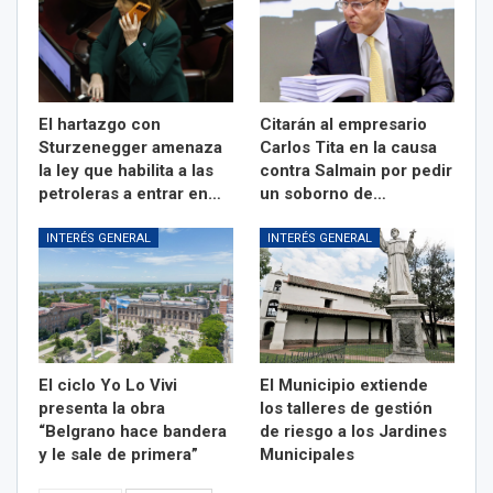
El hartazgo con
Citarán al empresario
Sturzenegger amenaza
Carlos Tita en la causa
la ley que habilita a las
contra Salmain por pedir
petroleras a entrar en…
un soborno de…
INTERÉS GENERAL
INTERÉS GENERAL
El ciclo Yo Lo Vivi
El Municipio extiende
presenta la obra
los talleres de gestión
“Belgrano hace bandera
de riesgo a los Jardines
y le sale de primera”
Municipales