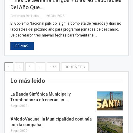
Fines De Semana Largos Y Días No Laborables
Del Año Que…
Redaccion Rio Noticias
26 Dic, 2025
El Gobierno Nacional publicó la grilla completa de feriados y días no
laborables del próximo año para programar jornadas de descanso.
Se decretaron tres nuevas fechas para fomentar el…
LEE MAS...
1
2
3
…
176
SIGUIENTE
Lo más leído
La Banda Sinfónica Municipal y
Trombonanza ofrecerán un…
5 Ago, 2026
#ModoVacuna: la Municipalidad continúa
con la campaña…
3 Ago, 2026