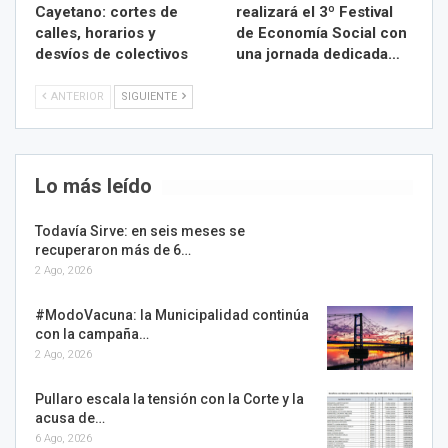
Cayetano: cortes de
realizará el 3º Festival
calles, horarios y
de Economía Social con
desvíos de colectivos
una jornada dedicada…
ANTERIOR
SIGUIENTE
Lo más leído
Todavía Sirve: en seis meses se
recuperaron más de 6…
2 Ago, 2026
#ModoVacuna: la Municipalidad continúa
con la campaña…
2 Ago, 2026
Pullaro escala la tensión con la Corte y la
acusa de…
6 Ago, 2026