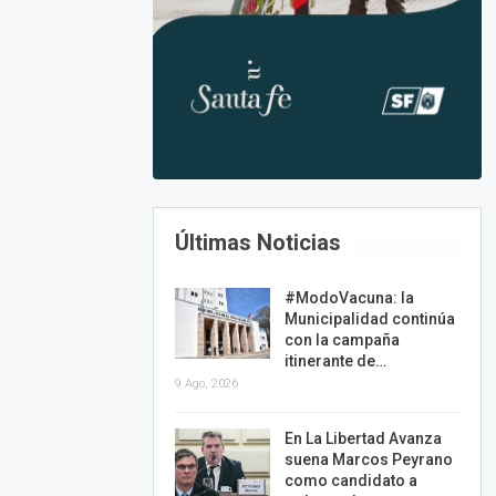
Últimas Noticias
#ModoVacuna: la
Municipalidad continúa
con la campaña
itinerante de…
9 Ago, 2026
En La Libertad Avanza
suena Marcos Peyrano
como candidato a