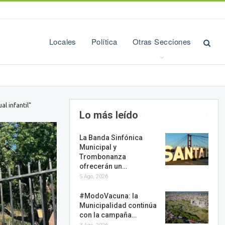
Locales
Política
Otras Secciones
l infantil"
Lo más leído
La Banda Sinfónica
Municipal y
Trombonanza
ofrecerán un…
5 Ago, 2026
#ModoVacuna: la
Municipalidad continúa
con la campaña…