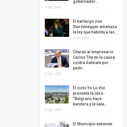
gobernador…
9 Ago, 2026
El hartazgo con
Sturzenegger amenaza
la ley que habilita a las…
9 Ago, 2026
Citarán al empresario
Carlos Tita en la causa
contra Salmain por
pedir…
9 Ago, 2026
El ciclo Yo Lo Vivi
presenta la obra
“Belgrano hace
bandera y le sale…
9 Ago, 2026
El Municipio extiende