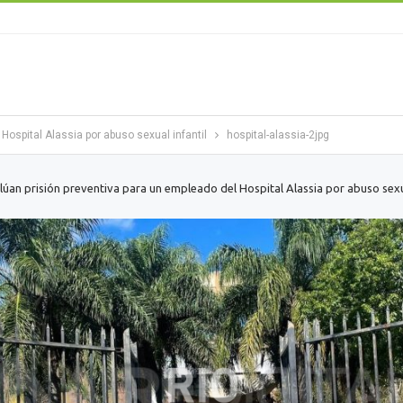
Hospital Alassia por abuso sexual infantil
hospital-alassia-2jpg
lúan prisión preventiva para un empleado del Hospital Alassia por abuso sexua