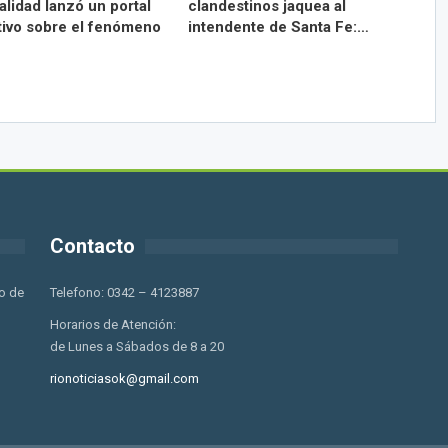
lidad lanzó un portal
clandestinos jaquea al
tivo sobre el fenómeno
intendente de Santa Fe:…
Contacto
o de
Telefono: 0342 – 4123887
Horarios de Atención:
de Lunes a Sábados de 8 a 20
rionoticiasok@gmail.com