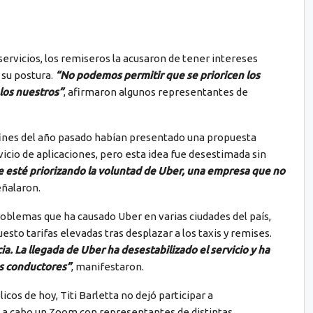
servicios, los remiseros la acusaron de tener intereses
 su postura.
“No podemos permitir que se prioricen los
los nuestros”
, afirmaron algunos representantes de
a fines del año pasado habían presentado una propuesta
vicio de aplicaciones, pero esta idea fue desestimada sin
 esté priorizando la voluntad de Uber, una empresa que no
eñalaron.
roblemas que ha causado Uber en varias ciudades del país,
sto tarifas elevadas tras desplazar a los taxis y remises.
. La llegada de Uber ha desestabilizado el servicio y ha
os conductores”
, manifestaron.
icos de hoy, Titi Barletta no dejó participar a
vó a cabo un Zoom con representantes de distintas