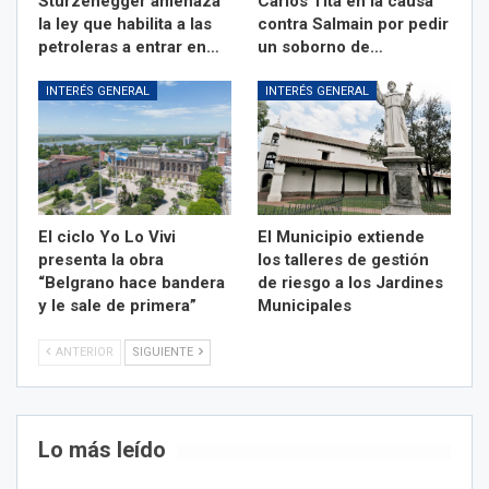
Sturzenegger amenaza
Carlos Tita en la causa
la ley que habilita a las
contra Salmain por pedir
petroleras a entrar en…
un soborno de…
INTERÉS GENERAL
INTERÉS GENERAL
El ciclo Yo Lo Vivi
El Municipio extiende
presenta la obra
los talleres de gestión
“Belgrano hace bandera
de riesgo a los Jardines
y le sale de primera”
Municipales
ANTERIOR
SIGUIENTE
Lo más leído