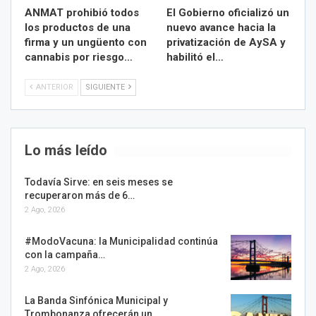
ANMAT prohibió todos
El Gobierno oficializó un
los productos de una
nuevo avance hacia la
firma y un ungüento con
privatización de AySA y
cannabis por riesgo…
habilitó el…
ANTERIOR
SIGUIENTE
Lo más leído
Todavía Sirve: en seis meses se
recuperaron más de 6…
2 Ago, 2026
#ModoVacuna: la Municipalidad continúa
con la campaña…
2 Ago, 2026
La Banda Sinfónica Municipal y
Trombonanza ofrecerán un…