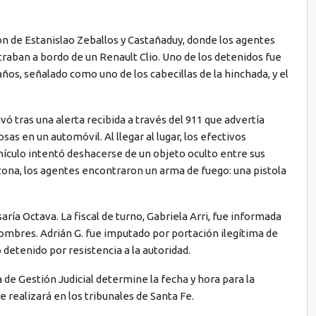
ón de Estanislao Zeballos y Castañaduy, donde los agentes
raban a bordo de un Renault Clio. Uno de los detenidos fue
años, señalado como uno de los cabecillas de la hinchada, y el
vó tras una alerta recibida a través del 911 que advertía
s en un automóvil. Al llegar al lugar, los efectivos
ículo intentó deshacerse de un objeto oculto entre sus
a zona, los agentes encontraron un arma de fuego: una pistola
ría Octava. La fiscal de turno, Gabriela Arri, fue informada
hombres. Adrián G. fue imputado por portación ilegítima de
detenido por resistencia a la autoridad.
 de Gestión Judicial determine la fecha y hora para la
 realizará en los tribunales de Santa Fe.