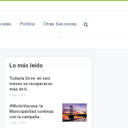
ocales
Política
Otras Secciones
Lo más leído
Todavía Sirve: en seis
meses se recuperaron
más de 6…
2 Ago, 2026
#ModoVacuna: la
Municipalidad continúa
con la campaña…
2 Ago, 2026