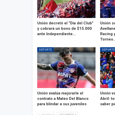
Unión decretó el “Día del Club”
Unión s
y cobrará un bono de $15.000
Avellane
ante Independiente…
Racing 
Torneo
DEPORTE
DEPORTE
Unión evalúa mejorarle el
Unión vs
contrato a Mateo Del Blanco
Abril: t
para blindar a sus juveniles
saber pa
ANTERIOR
SIGUIENTE