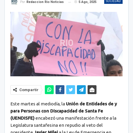
SOCIEDAD
El
5 Ago, 2025
Por
Redaccion Rio Noticias
Compartir
Este martes al mediodía, la
Unión de Entidades de y
para Personas con Discapacidad de Santa Fe
(UENDISFE)
encabezó una manifestación frente a la
Legislatura santafesina en repudio al veto del
presidente
Javier Milei
a la Ley de Emergencia en