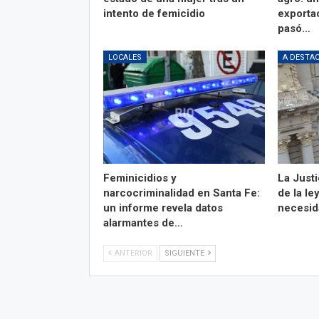
intento de femicidio
exporta
pasó…
LOCALES
A DESTA
Feminicidios y
La Justi
narcocriminalidad en Santa Fe:
de la le
un informe revela datos
necesid
alarmantes de…
ANTERIOR
SIGUIENTE