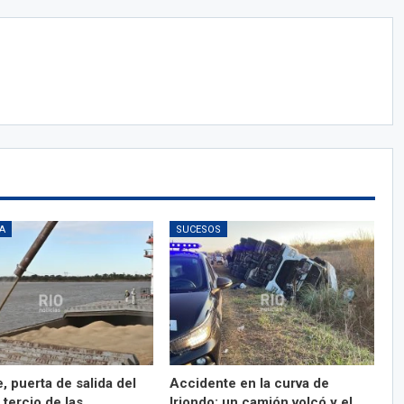
A
SUCESOS
, puerta de salida del
Accidente en la curva de
 tercio de las
Iriondo: un camión volcó y el