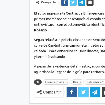
Compartir
El aviso ingresó a la Central de Emergencias
primer momento se desconocía el estado del c
entrevistaron con el automovilista, identif
Rosario
.
Según relató a la policía, circulaba en sentid
curva de Candioti, una camioneta invadió sor
calzada”. Para evitar una colisión directa, B
y terminó volcando.
A pesar de la violencia del siniestro, el con
aguardaba la llegada de la grúa para retirar s
Choques en Santa Fe
Rosario
Ruta nacional 11
Compartir