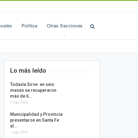
ocales
Política
Otras Secciones
Lo más leído
Todavía Sirve: en seis
meses se recuperaron
más de 6…
2 Ago, 2026
Municipalidad y Provincia
presentaron en Santa Fe
el…
1 Ago, 2026