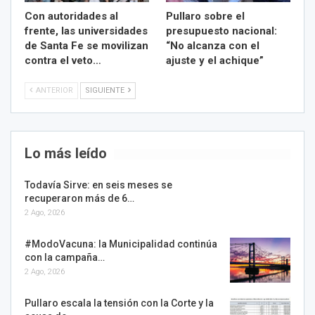
Con autoridades al
Pullaro sobre el
frente, las universidades
presupuesto nacional:
de Santa Fe se movilizan
“No alcanza con el
contra el veto…
ajuste y el achique”
ANTERIOR
SIGUIENTE
Lo más leído
Todavía Sirve: en seis meses se
recuperaron más de 6…
2 Ago, 2026
#ModoVacuna: la Municipalidad continúa
con la campaña…
2 Ago, 2026
Pullaro escala la tensión con la Corte y la