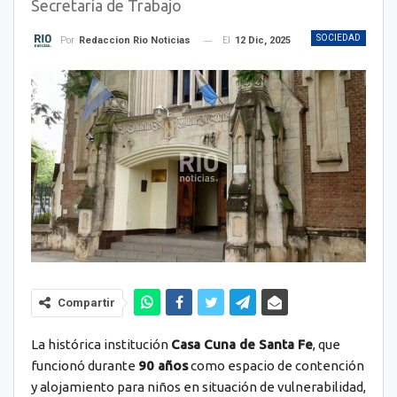
Secretaría de Trabajo
SOCIEDAD
El
12 Dic, 2025
Por
Redaccion Rio Noticias
Compartir
La histórica institución
Casa Cuna de Santa Fe
, que
funcionó durante
90 años
como espacio de contención
y alojamiento para niños en situación de vulnerabilidad,