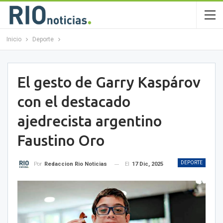
Inicio
Deporte
El gesto de Garry Kaspárov
con el destacado
ajedrecista argentino
Faustino Oro
DEPORTE
El
17 Dic, 2025
Por
Redaccion Rio Noticias