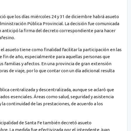
ció que los días miércoles 24 y 31 de diciembre habrá asueto
dministración Pública Provincial. La decisión fue comunicada
n anticipó la firma del decreto correspondiente para hacer
afesino.
l asueto tiene como finalidad facilitar la participación en las
de fin de año, especialmente para aquellas personas que
us familias y afectos. En una provincia de gran extensión
horas de viaje, por lo que contar con un día adicional resulta
blica centralizada y descentralizada, aunque se aclaró que
ados esenciales. Áreas como salud, seguridad y asistencia
 la continuidad de las prestaciones, de acuerdo a los
unicipalidad de Santa Fe también decretó asueto
embre. La medida fue efectivizada por el intendente Juan