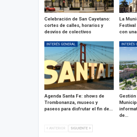
Celebración de San Cayetano:
La Munic
cortes de calles, horarios y
Festiva
desvíos de colectivos
con una
INTERÉS GENERAL
INTERÉS 
Agenda Santa Fe: shows de
Gestión 
Trombonanza, museos y
Municipa
paseos para disfrutar el fin de…
informa
de…
ANTERIOR
SIGUIENTE