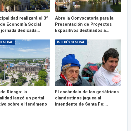
ipalidad realizará el 3º
Abre la Convocatoria para la
l de Economía Social
Presentación de Proyectos
 jornada dedicada…
Expositivos destinados a…
GENERAL
INTERÉS GENERAL
de Riesgo: la
El escándalo de los geriátricos
lidad lanzó un portal
clandestinos jaquea al
tivo sobre el fenómeno
intendente de Santa Fe:…