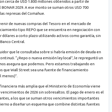
on cerca de USD 1.800 millones obtenidos a partir de
el BONAR 2029. A ese monto se suman otros USD 700
 las represas del Comahue.
ovenir de nuevas compras del Tesoro en el mercado de
anciamiento tipo REPO que se encuentra en negociación con
dólares a corto plazo utilizando activos como garantía, sin
 Banco Central.
guidor que le consultaba sobre si habría emisión de deuda en
 continuó. “¿Repo o nueva emisión ley local”, le repreguntó un
ya nos asegura que podemos. Pero estamos trabajando en
mos que Wall Street sea una fuente de financiamiento
l menos)”.
 financiera más amplia que el Ministerio de Economía viene
 vencimientos de 2026 sin sobresaltos. El pago de enero es el
ntes, a los que se suman otros vencimientos importantes
obierno a diseñar un esquema que combine distintas fuentes