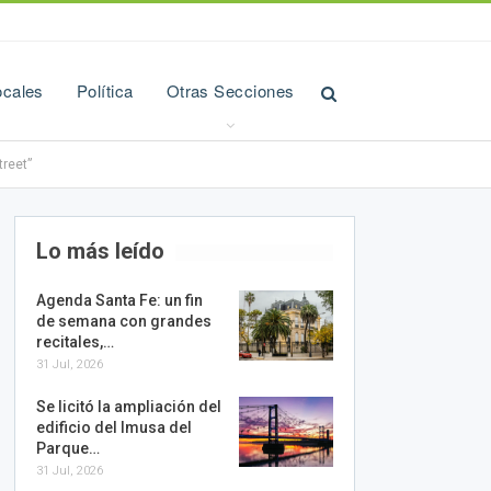
ocales
Política
Otras Secciones
reet”
Lo más leído
Agenda Santa Fe: un fin
de semana con grandes
recitales,…
31 Jul, 2026
Se licitó la ampliación del
edificio del Imusa del
Parque…
31 Jul, 2026