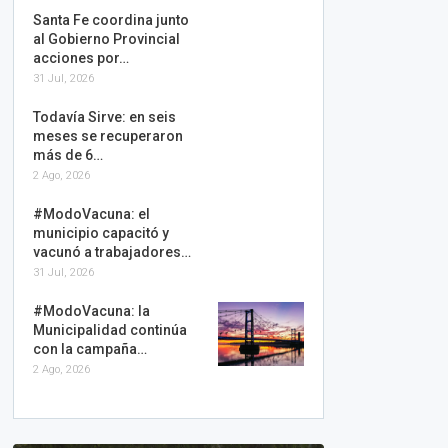
Santa Fe coordina junto
al Gobierno Provincial
acciones por…
31 Jul, 2026
Todavía Sirve: en seis
meses se recuperaron
más de 6…
2 Ago, 2026
#ModoVacuna: el
municipio capacitó y
vacunó a trabajadores…
31 Jul, 2026
#ModoVacuna: la
Municipalidad continúa
con la campaña…
2 Ago, 2026