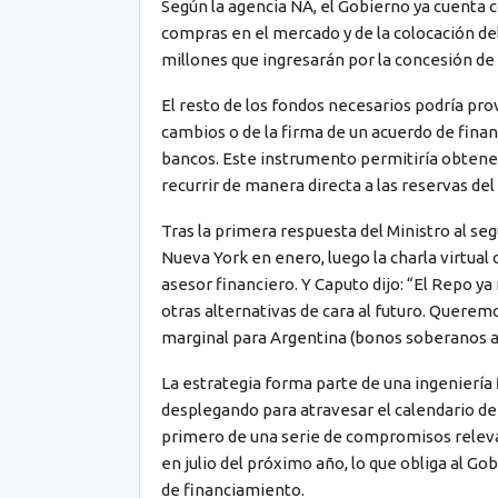
Según la agencia NA, el Gobierno ya cuenta c
compras en el mercado y de la colocación d
millones que ingresarán por la concesión de
El resto de los fondos necesarios podría pr
cambios o de la firma de un acuerdo de fin
bancos. Este instrumento permitiría obtener 
recurrir de manera directa a las reservas del
Tras la primera respuesta del Ministro al se
Nueva York en enero, luego la charla virtual
asesor financiero. Y Caputo dijo: “El Repo 
otras alternativas de cara al futuro. Quere
marginal para Argentina (bonos soberanos a
La estrategia forma parte de una ingeniería
desplegando para atravesar el calendario de
primero de una serie de compromisos releva
en julio del próximo año, lo que obliga al G
de financiamiento.