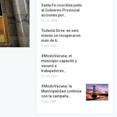
Santa Fe coordina junto
al Gobierno Provincial
acciones por…
31 Jul, 2026
Todavía Sirve: en seis
meses se recuperaron
más de 6…
2 Ago, 2026
#ModoVacuna: el
municipio capacitó y
vacunó a
trabajadores…
31 Jul, 2026
#ModoVacuna: la
Municipalidad continúa
con la campaña…
2 Ago, 2026