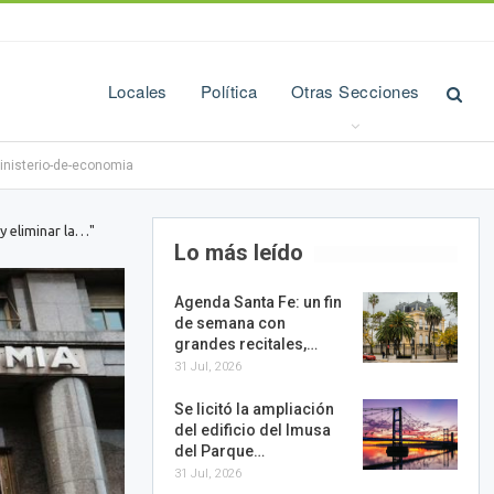
Locales
Política
Otras Secciones
inisterio-de-economia
y eliminar la…"
Lo más leído
Agenda Santa Fe: un fin
de semana con
grandes recitales,…
31 Jul, 2026
Se licitó la ampliación
del edificio del Imusa
del Parque…
31 Jul, 2026