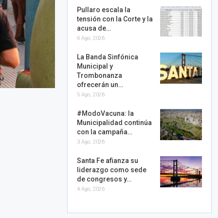
Pullaro escala la
tensión con la Corte y la
acusa de…
6 Ago, 2026
La Banda Sinfónica
Municipal y
Trombonanza
ofrecerán un…
5 Ago, 2026
#ModoVacuna: la
Municipalidad continúa
con la campaña…
3 Ago, 2026
Santa Fe afianza su
liderazgo como sede
de congresos y…
4 Ago, 2026