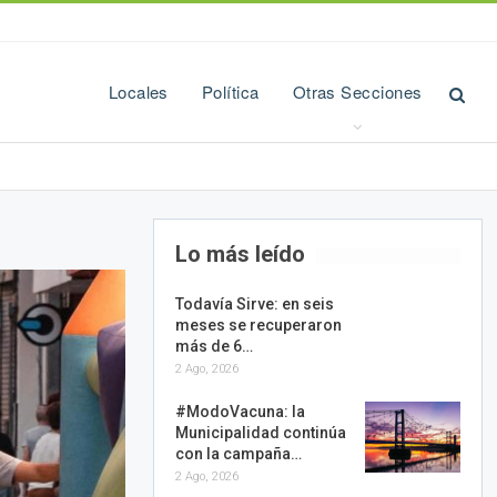
Locales
Política
Otras Secciones
Lo más leído
Todavía Sirve: en seis
meses se recuperaron
más de 6…
2 Ago, 2026
#ModoVacuna: la
Municipalidad continúa
con la campaña…
2 Ago, 2026