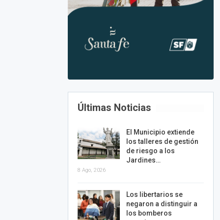
Últimas Noticias
El Municipio extiende
los talleres de gestión
de riesgo a los
Jardines…
8 Ago, 2026
Los libertarios se
negaron a distinguir a
los bomberos