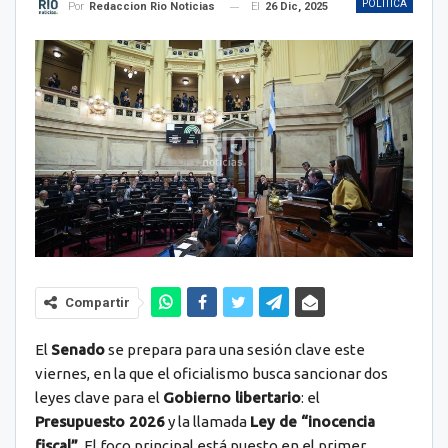
POLÍTICA
El
26 Dic, 2025
Por
Redaccion Rio Noticias
Compartir
El
Senado
se prepara para una sesión clave este
viernes, en la que el oficialismo busca sancionar dos
leyes clave para el
Gobierno libertario
: el
Presupuesto 2026
y la llamada
Ley de “inocencia
fiscal”
. El foco principal está puesto en el primer