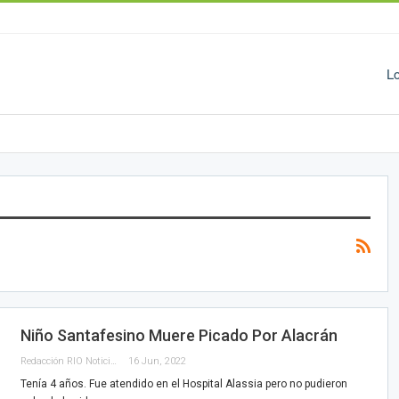
L
Niño Santafesino Muere Picado Por Alacrán
Redacción RIO Noticias
16 Jun, 2022
Tenía 4 años. Fue atendido en el Hospital Alassia pero no pudieron