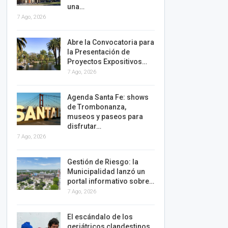
una…
7 Ago, 2026
Abre la Convocatoria para
la Presentación de
Proyectos Expositivos…
7 Ago, 2026
Agenda Santa Fe: shows
de Trombonanza,
museos y paseos para
disfrutar…
7 Ago, 2026
Gestión de Riesgo: la
Municipalidad lanzó un
portal informativo sobre…
7 Ago, 2026
El escándalo de los
geriátricos clandestinos