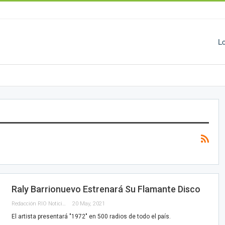
L
Raly Barrionuevo Estrenará Su Flamante Disco
Redacción RIO Noticias
20 May, 2021
El artista presentará "1972" en 500 radios de todo el país.