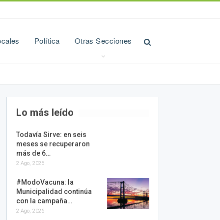
ocales
Política
Otras Secciones
Lo más leído
Todavía Sirve: en seis
meses se recuperaron
más de 6…
2 Ago, 2026
#ModoVacuna: la
Municipalidad continúa
con la campaña…
2 Ago, 2026