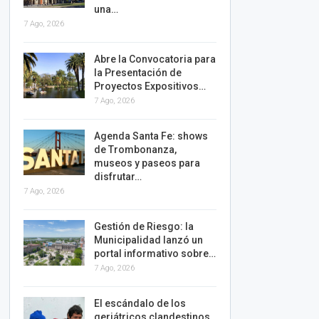
una…
7 Ago, 2026
Abre la Convocatoria para
la Presentación de
Proyectos Expositivos…
7 Ago, 2026
Agenda Santa Fe: shows
de Trombonanza,
museos y paseos para
disfrutar…
7 Ago, 2026
Gestión de Riesgo: la
Municipalidad lanzó un
portal informativo sobre…
7 Ago, 2026
El escándalo de los
geriátricos clandestinos