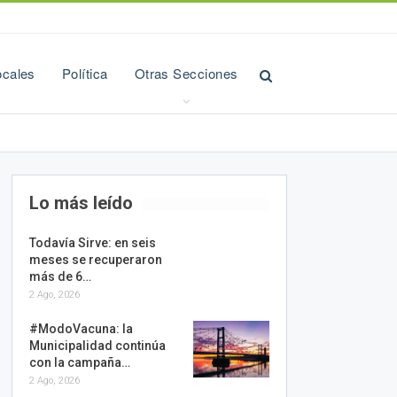
ocales
Política
Otras Secciones
Lo más leído
Todavía Sirve: en seis
meses se recuperaron
más de 6…
2 Ago, 2026
#ModoVacuna: la
Municipalidad continúa
con la campaña…
2 Ago, 2026