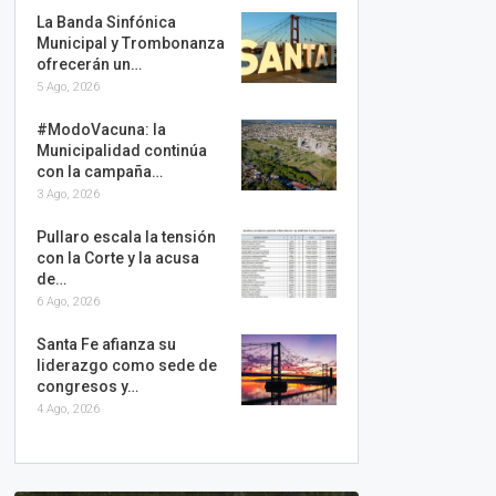
La Banda Sinfónica
Municipal y Trombonanza
ofrecerán un…
5 Ago, 2026
#ModoVacuna: la
Municipalidad continúa
con la campaña…
3 Ago, 2026
Pullaro escala la tensión
con la Corte y la acusa
de…
6 Ago, 2026
Santa Fe afianza su
liderazgo como sede de
congresos y…
4 Ago, 2026