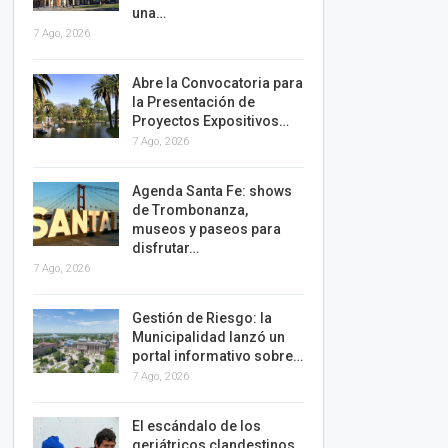
una…
7 Ago, 2026
Abre la Convocatoria para
la Presentación de
Proyectos Expositivos…
7 Ago, 2026
Agenda Santa Fe: shows
de Trombonanza,
museos y paseos para
disfrutar…
7 Ago, 2026
Gestión de Riesgo: la
Municipalidad lanzó un
portal informativo sobre…
7 Ago, 2026
El escándalo de los
geriátricos clandestinos