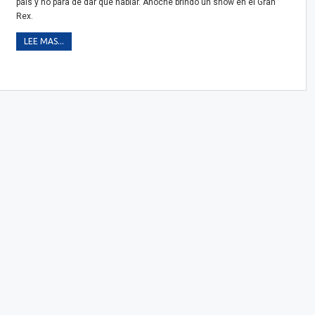
país y no para de dar que hablar. Anoche brindó un show en el Gran
Rex.
LEE MAS...