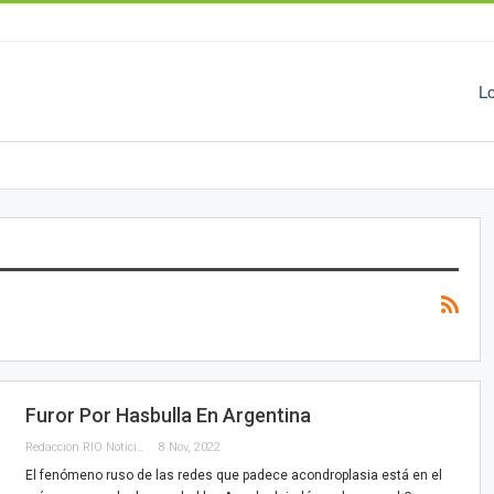
L
Furor Por Hasbulla En Argentina
Redacción RIO Noticias
8 Nov, 2022
El fenómeno ruso de las redes que padece acondroplasia está en el