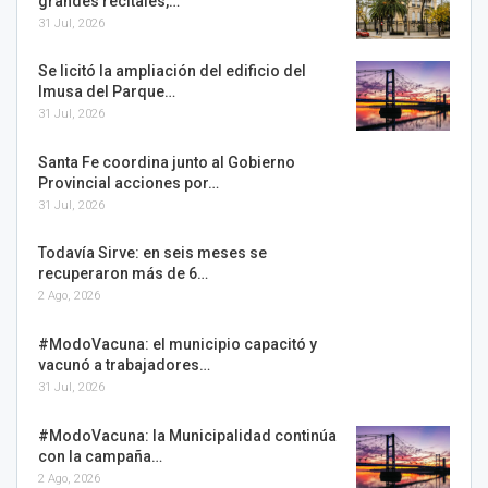
grandes recitales,…
31 Jul, 2026
Se licitó la ampliación del edificio del
Imusa del Parque…
31 Jul, 2026
Santa Fe coordina junto al Gobierno
Provincial acciones por…
31 Jul, 2026
Todavía Sirve: en seis meses se
recuperaron más de 6…
2 Ago, 2026
#ModoVacuna: el municipio capacitó y
vacunó a trabajadores…
31 Jul, 2026
#ModoVacuna: la Municipalidad continúa
con la campaña…
2 Ago, 2026