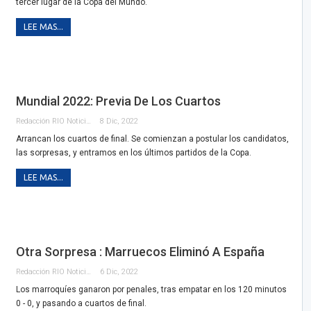
tercer lugar de la Copa del Mundo.
LEE MAS...
Mundial 2022: Previa De Los Cuartos
Redacción RIO Noticias
8 Dic, 2022
Arrancan los cuartos de final. Se comienzan a postular los candidatos,
las sorpresas, y entramos en los últimos partidos de la Copa.
LEE MAS...
Otra Sorpresa : Marruecos Eliminó A España
Redacción RIO Noticias
6 Dic, 2022
Los marroquíes ganaron por penales, tras empatar en los 120 minutos
0 - 0, y pasando a cuartos de final.