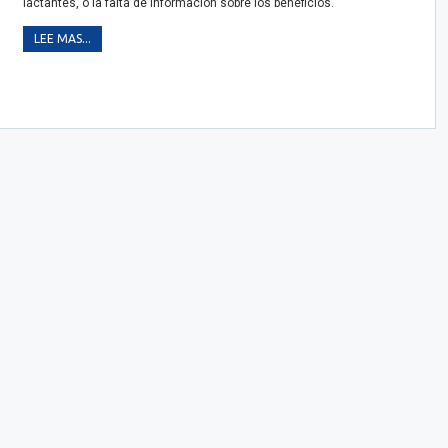
lactantes, o la falta de información sobre los beneficios.
LEE MAS...