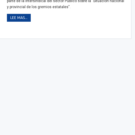
parte de la Intersindical del sector Público sobre la "Situación nacional
y provincial de los gremios estatales".
LEE MAS...