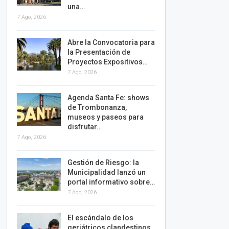
una…
7 Ago, 2026
Abre la Convocatoria para
la Presentación de
Proyectos Expositivos…
7 Ago, 2026
Agenda Santa Fe: shows
de Trombonanza,
museos y paseos para
disfrutar…
7 Ago, 2026
Gestión de Riesgo: la
Municipalidad lanzó un
portal informativo sobre…
7 Ago, 2026
El escándalo de los
geriátricos clandestinos