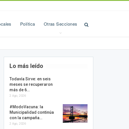
ocales
Política
Otras Secciones
Lo más leído
Todavía Sirve: en seis
meses se recuperaron
más de 6…
2 Ago, 2026
#ModoVacuna: la
Municipalidad continúa
con la campaña…
2 Ago, 2026