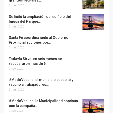
grandes recitales,…
31 Jul, 2026
Se licitó la ampliación del edificio del
Imusa del Parque…
31 Jul, 2026
Santa Fe coordina junto al Gobierno
Provincial acciones por…
31 Jul, 2026
Todavía Sirve: en seis meses se
recuperaron más de 6…
2 Ago, 2026
#ModoVacuna: el municipio capacitó y
vacunó a trabajadores…
31 Jul, 2026
#ModoVacuna: la Municipalidad continúa
con la campaña…
2 Ago, 2026