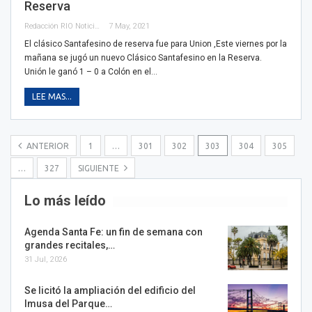
Reserva
Redacción RIO Noticias
7 May, 2021
El clásico Santafesino de reserva fue para Union ,Este viernes por la
mañana se jugó un nuevo Clásico Santafesino en la Reserva.
Unión le ganó 1 – 0 a Colón en el…
LEE MAS...
ANTERIOR
1
…
301
302
303
304
305
…
327
SIGUIENTE
Lo más leído
Agenda Santa Fe: un fin de semana con
grandes recitales,…
31 Jul, 2026
Se licitó la ampliación del edificio del
Imusa del Parque…