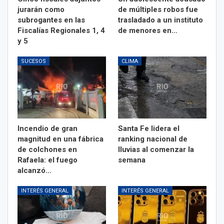
jurarán como
de múltiples robos fue
subrogantes en las
trasladado a un instituto
Fiscalías Regionales 1, 4
de menores en…
y 5
SUCESOS
CLIMA
Incendio de gran
Santa Fe lidera el
magnitud en una fábrica
ranking nacional de
de colchones en
lluvias al comenzar la
Rafaela: el fuego
semana
alcanzó…
INTERÉS GENERAL
INTERÉS GENERAL