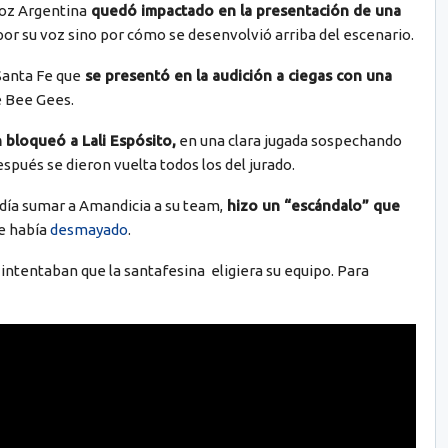
Voz Argentina
quedó impactado en la presentación de una
por su voz sino por cómo se desenvolvió arriba del escenario.
Santa Fe que
se presentó en la audición a ciegas con una
de Bee Gees.
 bloqueó a Lali Espósito,
en una clara jugada sospechando
spués se dieron vuelta todos los del jurado.
día sumar a Amandicia a su team,
hizo un “escándalo” que
e había
desmayado
.
 intentaban que la santafesina eligiera su equipo. Para