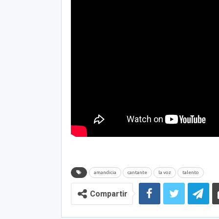
amandicia
cantante
la voz
talento
Compartir