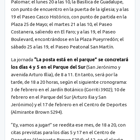
Palomar; el lunes 20 a las 10, la Basílica de Guadalupe,
con punto de encuentro en la puerta de la iglesia; y a las
19 el Paseo Casco Histórico, con punto de partida en la
Plaza 25 de Mayo; el martes 21 a las 10, el Paseo
Costanera, saliendo en El Faro; y a las 19, el Paseo
Boulevard, encontrándose en la Plaza Pueyrredón; el
sábado 25 a las 19, el Paseo Peatonal San Martín.
La jornada
“La posta está en el parque” se concretará
los días 4 y 5 en el Parque del Sur
(San Jerónimo y
avenida Arturo Illia), de 8 a 11. En tanto, será por la
tarde, de 18 a 20 horas, según el siguiente cronograma:
3 de febrero en el Jardín Botánico (Gorriti 3902); 10 de
febrero en el Parque del Sur (Arturo Ilia y San
Jerónimo) y el 17 de febrero en el Centro de Deportes
(Almirante Brown 5294).
“Ey, vamos a jugar!” se reedita ese mes, de 18 a 20, con
citas previstas para los días 5 y 17 en el Centro de
Deportes (Almirante Brown 5294); el 12, en el playón