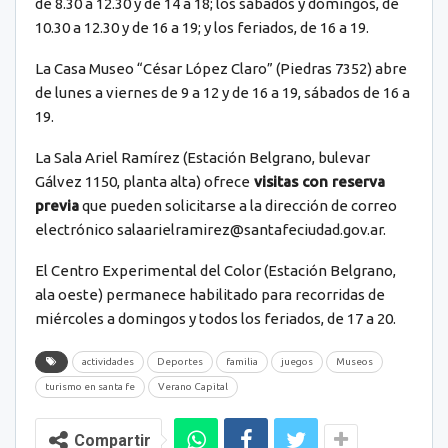
de 8.30 a 12.30 y de 14 a 18; los sábados y domingos, de
10.30 a 12.30 y de 16 a 19; y los feriados, de 16 a 19.
La Casa Museo “César López Claro” (Piedras 7352) abre
de lunes a viernes de 9 a 12 y de 16 a 19, sábados de 16 a
19.
La Sala Ariel Ramírez (Estación Belgrano, bulevar
Gálvez 1150, planta alta) ofrece
visitas con reserva
previa
que pueden solicitarse a la dirección de correo
electrónico salaarielramirez@santafeciudad.gov.ar.
El Centro Experimental del Color (Estación Belgrano,
ala oeste) permanece habilitado para recorridas de
miércoles a domingos y todos los feriados, de 17 a 20.
actividades
Deportes
familia
juegos
Museos
turismo en santa fe
Verano Capital
Compartir