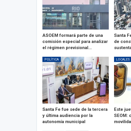
ASOEM formará parte de una
Santa F
comisión especial para analizar
de cons
el régimen previsional…
sustenta
POLÍTICA
LOCALES
Santa Fe fue sede de la tercera
Este jue
y última audiencia por la
SEOM: c
autonomía municipal
movilid