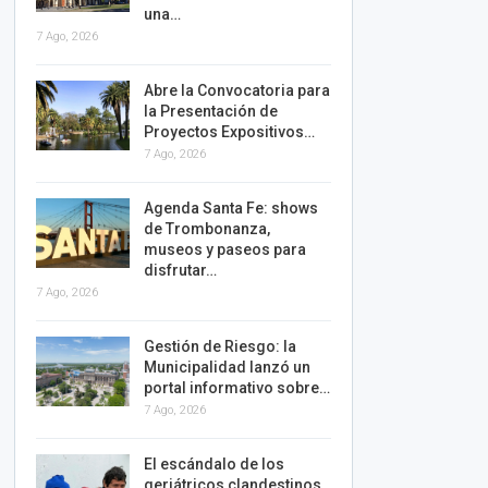
una…
7 Ago, 2026
Abre la Convocatoria para
la Presentación de
Proyectos Expositivos…
7 Ago, 2026
Agenda Santa Fe: shows
de Trombonanza,
museos y paseos para
disfrutar…
7 Ago, 2026
Gestión de Riesgo: la
Municipalidad lanzó un
portal informativo sobre…
7 Ago, 2026
El escándalo de los
geriátricos clandestinos