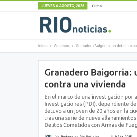
JUEVES 6 AGOSTO, 2026
Clima:
Inicio
Sucesos
Granadero Baigorria: un detenido po
Granadero Baigorria: 
contra una vivienda
En el marco de una investigación por a
Investigaciones (PDI), dependiente del 
detuvo a un joven de 20 años en la ci
tras una serie de nueve allanamientos
Delitos Cometidos con Armas de Fuego
El
9 Abr, 2025
Por
Redaccion Rio Noticias