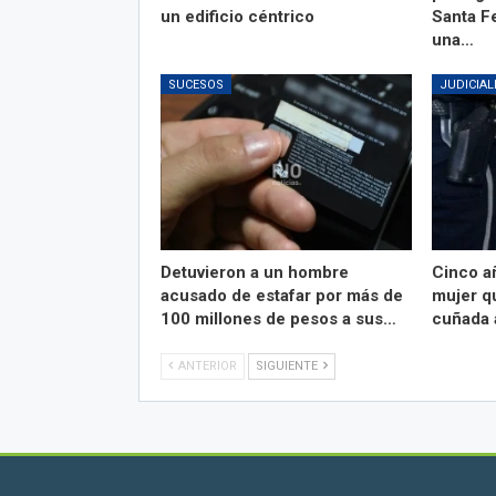
un edificio céntrico
Santa F
una…
SUCESOS
JUDICIAL
Detuvieron a un hombre
Cinco a
acusado de estafar por más de
mujer qu
100 millones de pesos a sus…
cuñada 
ANTERIOR
SIGUIENTE