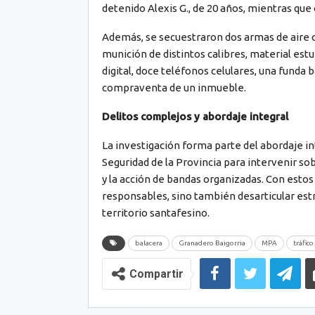
detenido Alexis G., de 20 años, mientras que 
Además, se secuestraron dos armas de aire c
munición de distintos calibres, material 
digital, doce teléfonos celulares, una funda
compraventa de un inmueble.
Delitos complejos y abordaje integral
La investigación forma parte del abordaje int
Seguridad de la Provincia para intervenir so
y la acción de bandas organizadas. Con estos 
responsables, sino también desarticular estr
territorio santafesino.
balacera
Granadero Baigorria
MPA
tráfic
Compartir