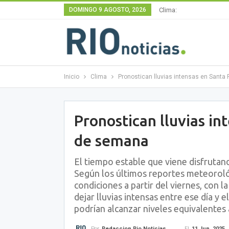
DOMINGO 9 AGOSTO, 2026
Clima:
Inicio
Clima
Pronostican lluvias intensas en Santa 
Pronostican lluvias in
de semana
El tiempo estable que viene disfrutand
Según los últimos reportes meteoroló
condiciones a partir del viernes, con l
dejar lluvias intensas entre ese día y 
podrían alcanzar niveles equivalentes
El
11 Jun, 2025
Por
Redaccion Rio Noticias