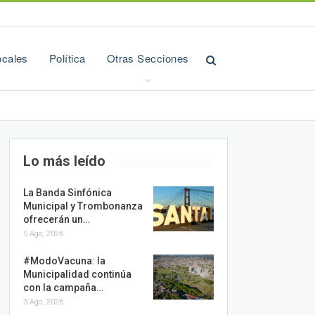
ocales
Política
Otras Secciones
Lo más leído
La Banda Sinfónica
Municipal y Trombonanza
ofrecerán un…
5 Ago, 2026
#ModoVacuna: la
Municipalidad continúa
con la campaña…
3 Ago, 2026