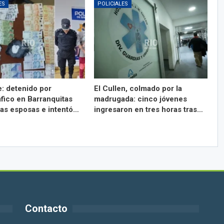
ES
POLICIALES
e: detenido por
El Cullen, colmado por la
áfico en Barranquitas
madrugada: cinco jóvenes
las esposas e intentó…
ingresaron en tres horas tras…
Contacto