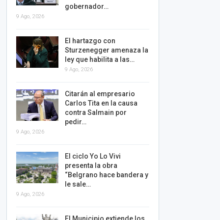
gobernador…
9 Ago, 2026
El hartazgo con
Sturzenegger amenaza la
ley que habilita a las…
9 Ago, 2026
Citarán al empresario
Carlos Tita en la causa
contra Salmain por
pedir…
9 Ago, 2026
El ciclo Yo Lo Vivi
presenta la obra
“Belgrano hace bandera y
le sale…
9 Ago, 2026
El Municipio extiende los