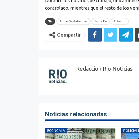
Durante los horarios de trabajo, únicamente 
controlado, mientras que el resto de los vehíc
Aguas Santafesinas
Santa Fe
Tránsito
Compartir
Redaccion Rio Noticias
Noticias relacionadas
ECONOMÍA
POLICIAL