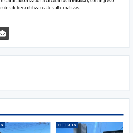
estarán autorizados a circular los
frentistas
, con ingreso
ulos deberá utilizar calles alternativas.
ES
POLICIALES