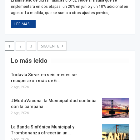
El Ministerio de Obras Públicas dio luz verde a la suba que se
implementará en dos etapas: un 20% en junio y un 10% adicional en
agosto. La medida, que se suma a otros ajustes previos,…
LEE MAS...
1
2
3
SIGUIENTE
Lo más leído
Todavía Sirve: en seis meses se
recuperaron más de 6…
2 Ago, 2026
#ModoVacuna: la Municipalidad continúa
con la campaña…
2 Ago, 2026
La Banda Sinfónica Municipal y
Trombonanza ofrecerán un…
5 Ago, 2026