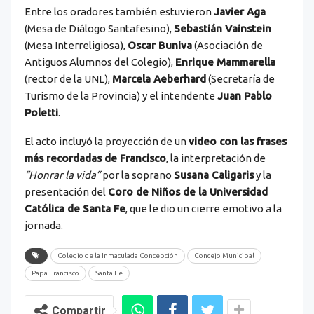
Entre los oradores también estuvieron
Javier Aga
(Mesa de Diálogo Santafesino),
Sebastián Vainstein
(Mesa Interreligiosa),
Oscar Buniva
(Asociación de
Antiguos Alumnos del Colegio),
Enrique Mammarella
(rector de la UNL),
Marcela Aeberhard
(Secretaría de
Turismo de la Provincia) y el intendente
Juan Pablo
Poletti
.
El acto incluyó la proyección de un
video con las frases
más recordadas de Francisco
, la interpretación de
“Honrar la vida”
por la soprano
Susana Caligaris
y la
presentación del
Coro de Niños de la Universidad
Católica de Santa Fe
, que le dio un cierre emotivo a la
jornada.
Colegio de la Inmaculada Concepción
Concejo Municipal
Papa Francisco
Santa Fe
Compartir