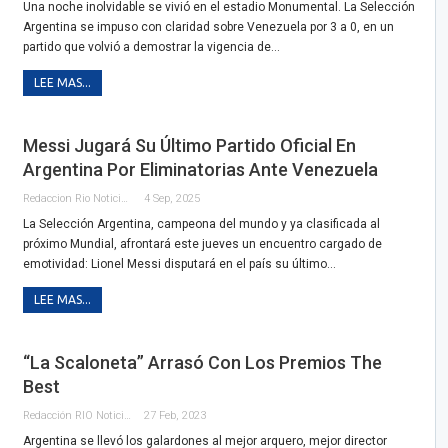
Una noche inolvidable se vivió en el estadio Monumental. La Selección
Argentina se impuso con claridad sobre Venezuela por 3 a 0, en un
partido que volvió a demostrar la vigencia de…
LEE MAS...
Messi Jugará Su Último Partido Oficial En
Argentina Por Eliminatorias Ante Venezuela
Redaccion Rio Noticias
4 Sep, 2025
La Selección Argentina, campeona del mundo y ya clasificada al
próximo Mundial, afrontará este jueves un encuentro cargado de
emotividad: Lionel Messi disputará en el país su último…
LEE MAS...
“La Scaloneta” Arrasó Con Los Premios The
Best
Redacción RIO Noticias
27 Feb, 2023
Argentina se llevó los galardones al mejor arquero, mejor director