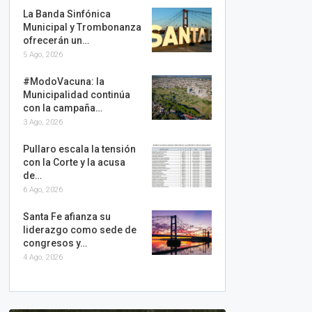
La Banda Sinfónica
Municipal y Trombonanza
ofrecerán un…
5 Ago, 2026
#ModoVacuna: la
Municipalidad continúa
con la campaña…
3 Ago, 2026
Pullaro escala la tensión
con la Corte y la acusa
de…
6 Ago, 2026
Santa Fe afianza su
liderazgo como sede de
congresos y…
4 Ago, 2026