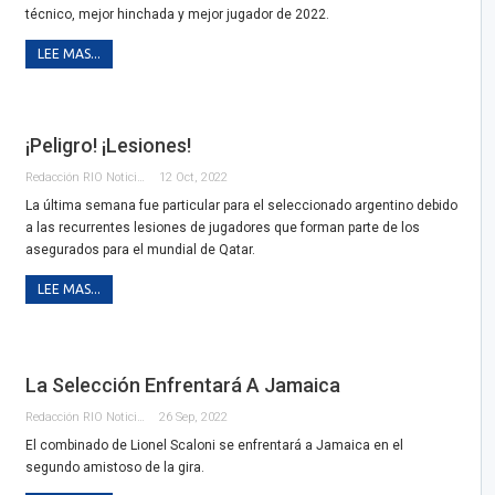
técnico, mejor hinchada y mejor jugador de 2022.
LEE MAS...
¡Peligro! ¡Lesiones!
Redacción RIO Noticias
12 Oct, 2022
La última semana fue particular para el seleccionado argentino debido
a las recurrentes lesiones de jugadores que forman parte de los
asegurados para el mundial de Qatar.
LEE MAS...
La Selección Enfrentará A Jamaica
Redacción RIO Noticias
26 Sep, 2022
El combinado de Lionel Scaloni se enfrentará a Jamaica en el
segundo amistoso de la gira.