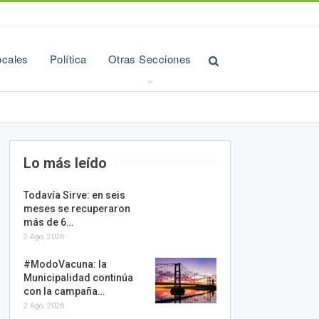
ocales
Política
Otras Secciones
Lo más leído
Todavía Sirve: en seis
meses se recuperaron
más de 6…
2 Ago, 2026
#ModoVacuna: la
Municipalidad continúa
con la campaña…
2 Ago, 2026