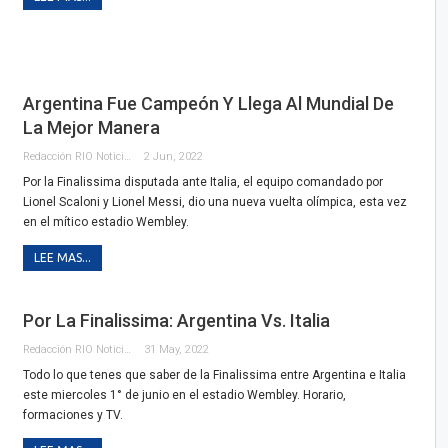
Argentina Fue Campeón Y Llega Al Mundial De
La Mejor Manera
Redacción RIO Noticias
2 Jun, 2022
Por la Finalissima disputada ante Italia, el equipo comandado por
Lionel Scaloni y Lionel Messi, dio una nueva vuelta olímpica, esta vez
en el mítico estadio Wembley.
LEE MAS...
Por La Finalissima: Argentina Vs. Italia
Redacción RIO Noticias
31 May, 2022
Todo lo que tenes que saber de la Finalissima entre Argentina e Italia
este miercoles 1° de junio en el estadio Wembley. Horario,
formaciones y TV.