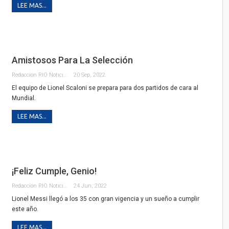
LEE MAS...
Amistosos Para La Selección
Redacción RIO Noticias
20 Sep, 2022
El equipo de Lionel Scaloni se prepara para dos partidos de cara al
Mundial.
LEE MAS...
¡Feliz Cumple, Genio!
Redacción RIO Noticias
24 Jun, 2022
Lionel Messi llegó a los 35 con gran vigencia y un sueño a cumplir
este año.
LEE MAS...