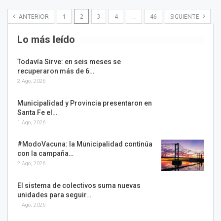
ANTERIOR
1
2
3
4
…
46
SIGUIENTE
Lo más leído
Todavía Sirve: en seis meses se
recuperaron más de 6…
2 Ago, 2026
Municipalidad y Provincia presentaron en
Santa Fe el…
1 Ago, 2026
#ModoVacuna: la Municipalidad continúa
con la campaña…
2 Ago, 2026
El sistema de colectivos suma nuevas
unidades para seguir…
1 Ago, 2026