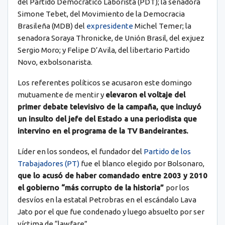
del Partido Democrático Laborista (PDT); la senadora
Simone Tebet, del Movimiento de la Democracia
Brasileña (MDB) del
expresidente
Michel Temer; la
senadora Soraya Thronicke, de Unión Brasil, del exjuez
Sergio Moro; y Felipe D’Avila, del libertario Partido
Novo, exbolsonarista.
Los referentes políticos se acusaron este domingo
mutuamente de mentir y
elevaron el voltaje del
primer debate televisivo de la campaña, que incluyó
un insulto del jefe del Estado a una periodista que
intervino en el programa de la TV Bandeirantes.
Líder en los sondeos, el fundador del
Partido de los
Trabajadores (PT)
fue el blanco elegido por Bolsonaro,
que lo acusó de haber comandado entre 2003 y 2010
el gobierno “más corrupto de la historia”
por los
desvíos en la estatal Petrobras en el escándalo Lava
Jato por el que fue condenado y luego absuelto por ser
víctima de “lawfare”.