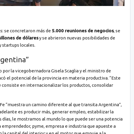
das: se concretaron más de
5.000 reuniones de negocios
, se
illones de dólares
y se abrieron nuevas posibilidades de
 startups locales.
rgentina”
 por la vicegobernadora Gisela Scaglia y el ministro de
có el potencial de la provincia en materia productiva. “Este
 consiste en internacionalizar los productos, consolidar
Fe “muestra un camino diferente al que transita Argentina”,
adelante es producir más, generar empleo, estabilizar la
s días, le mostramos al mundo lo que puede ser una potencia
a emprendedor, pyme, empresa e industria que apueste a
 la capital del interior y en el motor que empuje a la