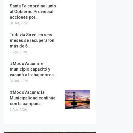
Santa Fe coordina junto
al Gobierno Provincial
acciones por…
31 Jul, 2026
Todavía Sirve: en seis
meses se recuperaron
más de 6…
2 Ago, 2026
#ModoVacuna: el
municipio capacitó y
vacunó a trabajadores…
31 Jul, 2026
#ModoVacuna: la
Municipalidad continúa
con la campaña…
2 Ago, 2026