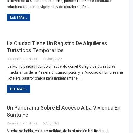
a través de la Oficina del Inquilino, pueden realizarse consultas
relacionadas con la vigente ley de alquileres. En…
LEE MAS...
La Ciudad Tiene Un Registro De Alquileres
Turísticos Temporarios
Redacción RIO Noticias
27 Jun, 2023
La Municipalidad rubricó un acuerdo con el Colegio de Corredores
Inmobiliarios de la Primera Circunscripción y la Asociación Empresaria
Hotelera Gastronómica para implementar el…
LEE MAS...
Un Panorama Sobre El Acceso A La Vivienda En
Santa Fe
Redacción RIO Noticias
6 Abr, 2023
Mucho se habla, en la actualidad, de la situación habitacional