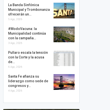
La Banda Sinfónica
Municipal y Trombonanza
ofrecerán un…
5 Ago, 2026
#ModoVacuna: la
Municipalidad continúa
con la campaña…
3 Ago, 2026
Pullaro escala la tensión
con la Corte y la acusa
de…
6 Ago, 2026
Santa Fe afianza su
liderazgo como sede de
congresos y…
4 Ago, 2026