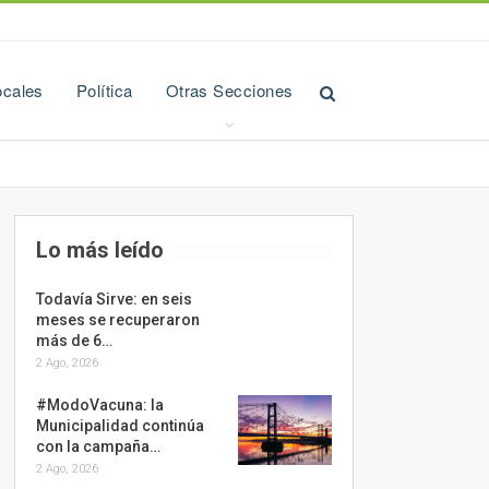
ocales
Política
Otras Secciones
Lo más leído
Todavía Sirve: en seis
meses se recuperaron
más de 6…
2 Ago, 2026
#ModoVacuna: la
Municipalidad continúa
con la campaña…
2 Ago, 2026