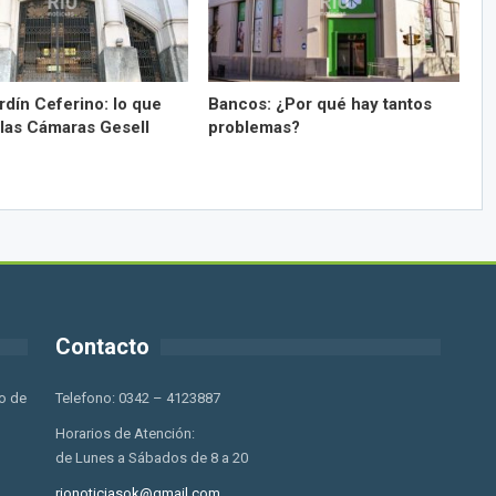
rdín Ceferino: lo que
Bancos: ¿Por qué hay tantos
 las Cámaras Gesell
problemas?
Contacto
o de
Telefono: 0342 – 4123887
Horarios de Atención:
de Lunes a Sábados de 8 a 20
rionoticiasok@gmail.com